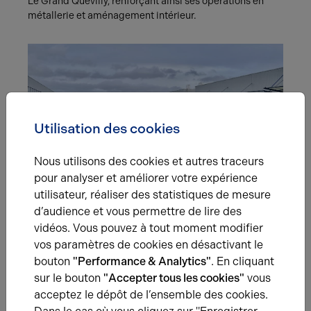
Le Grand Quevilly, renforçant ainsi ses opérations en
métallerie et aménagement intérieur.
Utilisation des cookies
Nous utilisons des cookies et autres traceurs
14.03.2023
pour analyser et améliorer votre expérience
Le Groupe Pomona déménage dans un
utilisateur, réaliser des statistiques de mesure
nouvel entrepôt
d’audience et vous permettre de lire des
vidéos. Vous pouvez à tout moment modifier
Le Groupe Pomona déménage dans un entrepôt de 790
vos paramètres de cookies en désactivant le
m² à Petit-Quevilly, optimisant ainsi sa distribution
bouton
"Performance & Analytics"
. En cliquant
alimentaire sur l’Agglomération Rouennaise.
sur le bouton
"Accepter tous les cookies"
vous
acceptez le dépôt de l’ensemble des cookies.