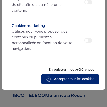
31.01.2023
du site afin d’en améliorer le
Affinicia installe ses bureaux à Rouen
contenu.
grâce à Arthur Loyd
Affinicia s'installe à Rouen avec des bureaux réhabilités
Cookies marketing
de 324 m² sur la Rive Gauche, renforçant ainsi sa
Utilisés pour vous proposer des
présence dans la vente à distance multi-produits.
contenus ou publicités
personnalisés en fonction de votre
navigation.
Enregistrer mes préférences
Accepter tous les cookies
03.01.2023
TIBCO TELECOMS arrive à Rouen