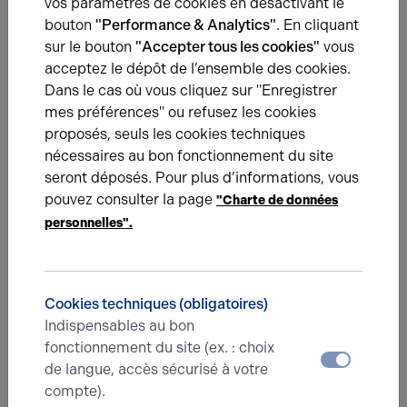
vos paramètres de cookies en désactivant le
bouton
"Performance & Analytics"
. En cliquant
Arthur Loyd,
sur le bouton
"Accepter tous les cookies"
vous
spécialiste
acceptez le dépôt de l’ensemble des cookies.
de
l’immobilier
Dans le cas où vous cliquez sur "Enregistrer
professionnel
mes préférences" ou refusez les cookies
proposés, seuls les cookies techniques
Notre compétence se veut
nécessaires au bon fonctionnement du site
transversale
dans tous les
seront déposés. Pour plus d’informations, vous
métiers de l'immobilier
pouvez consulter la page
"Charte de données
d'entreprise. Arthur Loyd
personnelles".
Rouen ne s'arrête pas à la
transaction immobilière.
L'aboutissement d'un projet
immobilier pour une
Cookies techniques (obligatoires)
entreprise ou un futur
Indispensables au bon
entrepreneur
nécessite un
fonctionnement du site (ex. : choix
accompagnement
.
de langue, accès sécurisé à votre
compte).