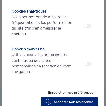
Cookies analytiques
Nous permettent de mesurer la
fréquentation et les performances
Une question ?
du site afin d’en améliorer le
contenu.
Prenez contact avec nos experts pour vous
accompagner dans votre projet d’immobilier
d’entreprise.
Cookies marketing
Utilisés pour vous proposer des
Je prends contact
contenus ou publicités
personnalisés en fonction de votre
navigation.
Enregistrer mes préférences
Vous êtes à la recherche d’un bien
Accepter tous les cookies
immobilier ?