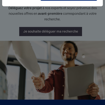
Déléguez votre projet
à nos experts et soyez prévenus des
nouvelles offres en
avant-première
correspondant à votre
recherche.
Je souhaite déléguer ma recherche