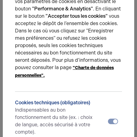
vos paramètres de cookies en désactivant le
bouton
"Performance & Analytics"
. En cliquant
sur le bouton
"Accepter tous les cookies"
vous
acceptez le dépôt de l’ensemble des cookies.
Dans le cas où vous cliquez sur "Enregistrer
27.05.2026
mes préférences" ou refusez les cookies
Burger Factory arrive à Dieppe
proposés, seuls les cookies techniques
Nouvelle transaction sur le secteur de Dieppe
nécessaires au bon fonctionnement du site
seront déposés. Pour plus d’informations, vous
pouvez consulter la page
"Charte de données
personnelles".
Cookies techniques (obligatoires)
BUREAUX
23.10.2025
Indispensables au bon
Quand l’écoute du marché fait toute la différence !
fonctionnement du site (ex. : choix
Chez Arthur Loyd Rouen, nous avons récemment réalisé la
de langue, accès sécurisé à votre
vente d’un immeuble tertiaire… pas tout à fait adapté aux
compte).
attentes du marché.