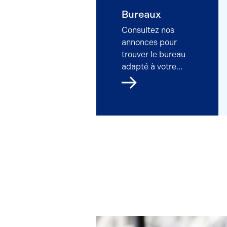
Vente
Bureaux
Consultez nos
annonces pour
trouver le bureau
adapté à votre
société.