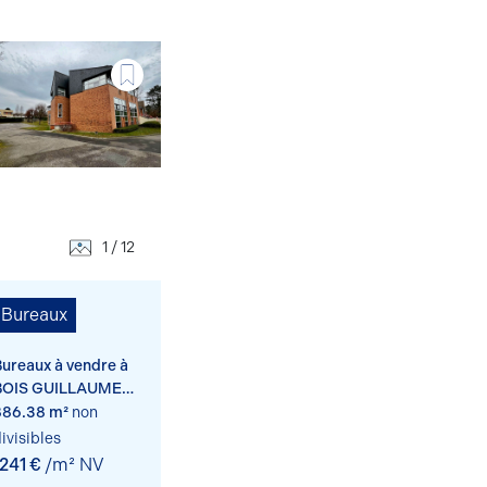
1 / 12
Bureaux
ureaux à vendre à
BOIS GUILLAUME
76230
886.38 m²
non
ivisibles
1241 €
/m² NV