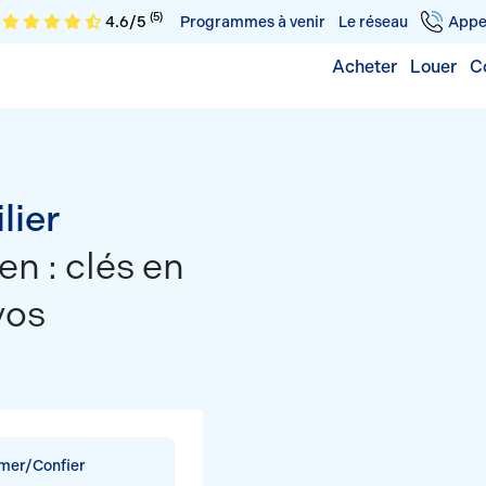
(5)
4.6/5
Programmes à venir
Le réseau
Appe
Acheter
Louer
C
lier
n : clés en
vos
imer/Confier