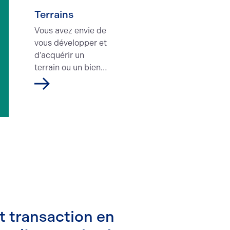
Vente
Terrains
Vous avez envie de
vous développer et
d’acquérir un
terrain ou un bien
immobilier sur
l'Agglomération
de Rouen, vous
êtes au bon
endroit.
t transaction en