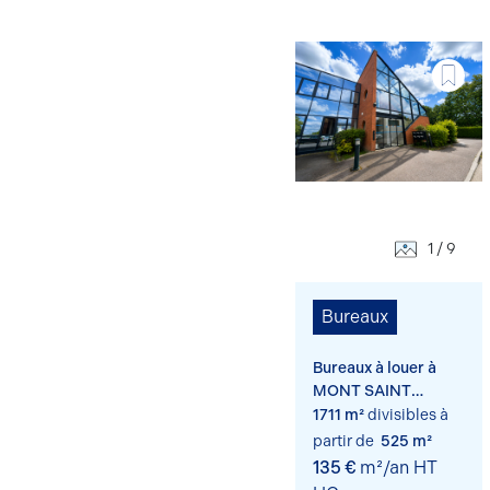
1 / 9
Bureaux
Bureaux à louer à
MONT SAINT
AIGNAN 76130
1711 m²
divisibles à
partir de
525 m²
135 €
m²/an HT