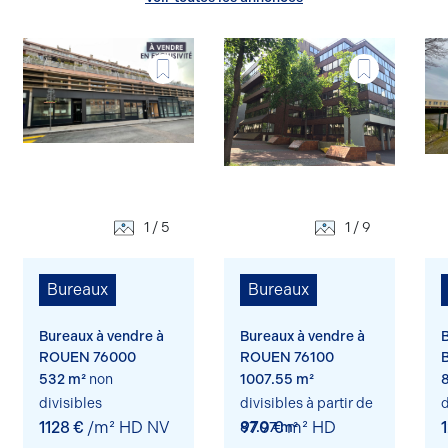
1 / 5
1 / 9
Bureaux
Bureaux
Bureaux à vendre à
Bureaux à vendre à
B
ROUEN 76000
ROUEN 76100
532 m²
non
1007.55 m²
divisibles
divisibles à partir de
d
1128 €
/m² HD NV
970 €
m² HD
87.97 m²