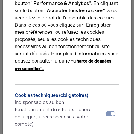
bouton
"Performance & Analytics"
. En cliquant
Nous avons hâte de vous lire,
sur le bouton
"Accepter tous les cookies"
vous
prenez contact !
acceptez le dépôt de l’ensemble des cookies.
Dans le cas où vous cliquez sur "Enregistrer
mes préférences" ou refusez les cookies
Nom*
proposés, seuls les cookies techniques
nécessaires au bon fonctionnement du site
seront déposés. Pour plus d’informations, vous
Prénom*
pouvez consulter la page
"Charte de données
personnelles".
E-mail*
Cookies techniques (obligatoires)
Indispensables au bon
N° de téléphone*
fonctionnement du site (ex. : choix
de langue, accès sécurisé à votre
compte).
Type d'offre