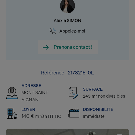
Alexia SIMON
Appelez-moi
Prenons contact !
Référence :
2173216-0L
ADRESSE
SURFACE
MONT SAINT
243 m²
non divisibles
AIGNAN
LOYER
DISPONIBILITÉ
140 €
m²/an HT HC
Immédiate