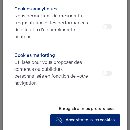
Cookies analytiques
Nous permettent de mesurer la
Message
fréquentation et les performances
du site afin d’en améliorer le
contenu.
Cookies marketing
Utilisés pour vous proposer des
contenus ou publicités
En soumettant ce formulaire, j'accepte que
personnalisés en fonction de votre
les informations saisies soient exploitées
navigation.
dans le cadre de ma demande et de la
relation commerciale qui peut en découler.*
Enregistrer mes préférences
Envoyer
Accepter tous les cookies