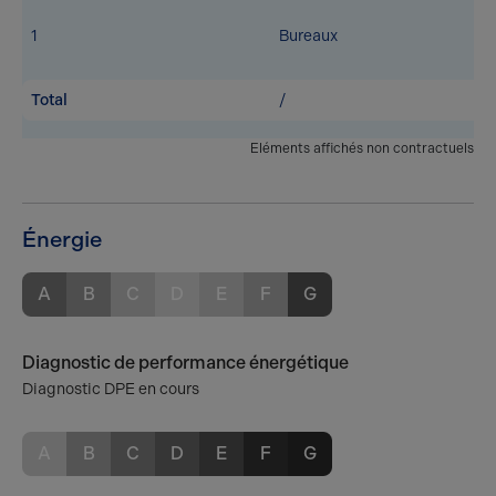
1
Bureaux
Total
/
Eléments affichés non contractuels
Énergie
A
B
C
D
E
F
G
Diagnostic de performance énergétique
Diagnostic DPE en cours
A
B
C
D
E
F
G