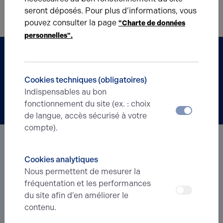
seront déposés. Pour plus d’informations, vous
Pour toute demande en logistique contactez-nous par mail à
pouvez consulter la page
rouen@arthur-loyd.com
ou au 02 35 600 400.
"Charte de données
personnelles".
Partenaire
Cookies techniques (obligatoires)
BERRY'S
Indispensables au bon
Acteur incontournable de la gestion
fonctionnement du site (ex. : choix
de vos biens
de langue, accès sécurisé à votre
compte).
Cookies analytiques
Nous permettent de mesurer la
fréquentation et les performances
du site afin d’en améliorer le
Faîtes-nous part de votre projet !
contenu.
Votre agence à Rouen