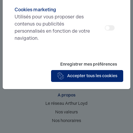
129 Rue Edouard Delamare Deboutteville 76160 Saint-Martin-du-Vivier
Cookies marketing
Utilisés pour vous proposer des
contenus ou publicités
personnalisés en fonction de votre
Service
navigation.
Location bureaux
Achat locaux commerciaux
Achat terrains
Enregistrer mes préférences
Accepter tous les cookies
Nous contacter
A propos
Le réseau Arthur Loyd
Nos valeurs
Nos honoraires