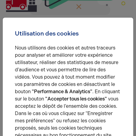
Utilisation des cookies
PÔLE LOGISTIQUE
Nous utilisons des cookies et autres traceurs
La métropole rouennaise dispose de réels avantages et
pour analyser et améliorer votre expérience
capacités d'accueil pour développer les activités logistiques.
utilisateur, réaliser des statistiques de mesure
d’audience et vous permettre de lire des
C'est environ 3 375 000 m2 de surfaces soit environ 2 000
vidéos. Vous pouvez à tout moment modifier
bâtiments.
vos paramètres de cookies en désactivant le
15 ans d'expériences en logistique
bouton
"Performance & Analytics"
. En cliquant
sur le bouton
"Accepter tous les cookies"
vous
Composé d'expert avec une moyenne de 15 années
acceptez le dépôt de l’ensemble des cookies.
d'expérience, notre pôle Logistique intervient sur l'ensemble
Dans le cas où vous cliquez sur "Enregistrer
du territoire. Grâce à l'appui du réseaux national d'Arthur Loyd,
mes préférences" ou refusez les cookies
notre filiale Logistique maîtrise parfaitement son secteur et
proposés, seuls les cookies techniques
ses implications.
nécessaires au bon fonctionnement du site