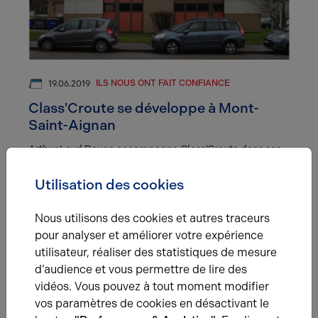
ILS NOUS ONT FAIT CONFIANCE
19.06.2019
Class'Croute se développe à Mont-
Saint-Aignan
Arthur Loyd Rouen accompagne Class’Croute dans son
implantation à Mont-Saint-Aignan, au cœur d’une zone
tertiaire stratégique.
Utilisation des cookies
Nous utilisons des cookies et autres traceurs
pour analyser et améliorer votre expérience
utilisateur, réaliser des statistiques de mesure
d’audience et vous permettre de lire des
vidéos. Vous pouvez à tout moment modifier
vos paramètres de cookies en désactivant le