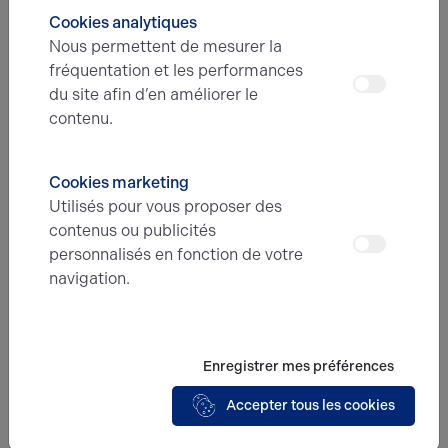
Bodyfit+ pour son installation à Rouen avec la location
Cookies analytiques
de bureaux adaptés à son développement.
Nous permettent de mesurer la
fréquentation et les performances
du site afin d’en améliorer le
contenu.
Cookies marketing
Utilisés pour vous proposer des
contenus ou publicités
personnalisés en fonction de votre
navigation.
Enregistrer mes préférences
Accepter tous les cookies
Arthur Loyd,