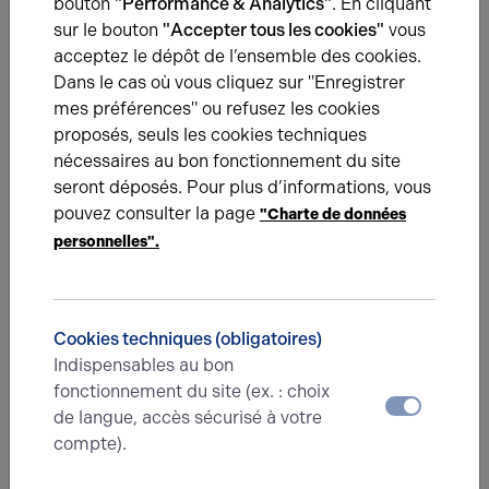
bouton
"Performance & Analytics"
. En cliquant
sur le bouton
"Accepter tous les cookies"
vous
ILS NOUS ONT FAIT CONFIANCE
19.06.2019
acceptez le dépôt de l’ensemble des cookies.
Club Moving se développe à Rouen
Dans le cas où vous cliquez sur "Enregistrer
Arthur Loyd a permis à L’Arène (ex-Club Moving) de
mes préférences" ou refusez les cookies
doubler sa surface et d’ouvrir un club à Rouen, un espace
proposés, seuls les cookies techniques
de 2 600 m² dédié au sport et au bien-être.
nécessaires au bon fonctionnement du site
seront déposés. Pour plus d’informations, vous
pouvez consulter la page
"Charte de données
personnelles".
Cookies techniques (obligatoires)
Indispensables au bon
fonctionnement du site (ex. : choix
ILS NOUS ONT FAIT CONFIANCE
19.06.2019
de langue, accès sécurisé à votre
Bodyfit+ s’installe à Rouen
compte).
Découvrez comment Arthur Loyd Rouen a accompagné