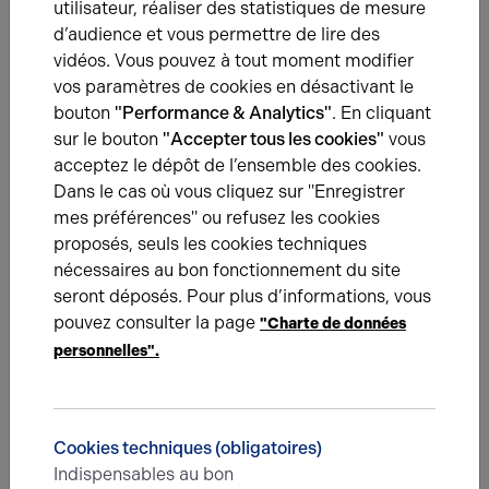
utilisateur, réaliser des statistiques de mesure
d’audience et vous permettre de lire des
RDC
Entrepôts
vidéos. Vous pouvez à tout moment modifier
vos paramètres de cookies en désactivant le
bouton
"Performance & Analytics"
. En cliquant
sur le bouton
"Accepter tous les cookies"
vous
RDC
Atelier
acceptez le dépôt de l’ensemble des cookies.
Dans le cas où vous cliquez sur "Enregistrer
mes préférences" ou refusez les cookies
RDC
Bureaux
proposés, seuls les cookies techniques
nécessaires au bon fonctionnement du site
seront déposés. Pour plus d’informations, vous
Total Cellule
Activités
pouvez consulter la page
"Charte de données
personnelles".
Total
/
Eléments affichés non contractuels
Cookies techniques (obligatoires)
Indispensables au bon