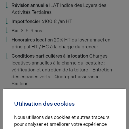
Révision annuelle
ILAT Indice des Loyers des
Activités Tertiaires
Impot foncier
6100 € /an HT
Bail
3-6-9 ans
Honoraires location
20% HT du loyer annuel en
principal HT / HC à la charge du preneur
Conditions particulières à la location
Charges
locatives annuelles à la charge du locataire : -
vérification et entretien de la toiture - Entretien
des espaces verts - Quotepart assurance
Bailleur
Étage
Type
Utilisation des cookies
Nous utilisons des cookies et autres traceurs
1
Bureaux
pour analyser et améliorer votre expérience