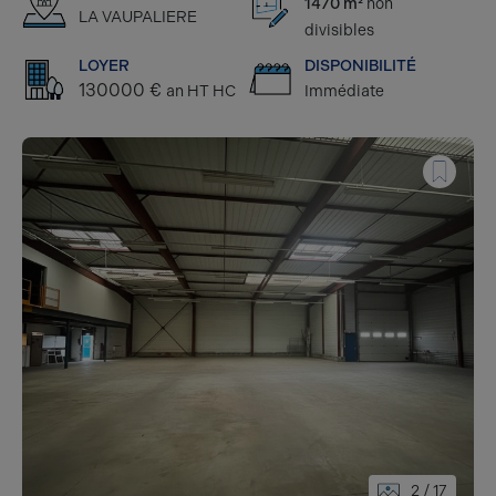
1470 m²
non
LA VAUPALIERE
divisibles
LOYER
DISPONIBILITÉ
130000 €
an HT HC
Immédiate
2
/ 17