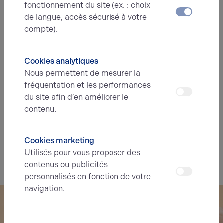
fonctionnement du site (ex. : choix
Énergie
de langue, accès sécurisé à votre
compte).
A
B
C
D
E
F
G
Cookies analytiques
Diagnostic de performance énergétique
Nous permettent de mesurer la
Diagnostic DPE en cours
fréquentation et les performances
du site afin d’en améliorer le
A
B
C
D
E
F
G
contenu.
Indice d'émission de gaz à effet de serre
Cookies marketing
Diagnostic GES en cours
Utilisés pour vous proposer des
contenus ou publicités
personnalisés en fonction de votre
navigation.