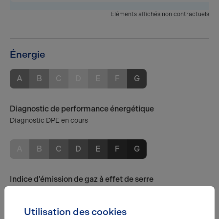
Eléments affichés non contractuels
Énergie
A
B
C
D
E
F
G
Diagnostic de performance énergétique
Diagnostic DPE en cours
A
B
C
D
E
F
G
Indice d'émission de gaz à effet de serre
Diagnostic GES en cours
Utilisation des cookies