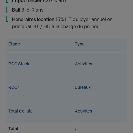
Impot foncier
8217 € an HT
Bail
3-6-9 ans
Honoraires location
15% HT du loyer annuel en
principal HT / HC à la charge du preneur
Étage
Type
RDC Stock.
Activités
RDC+
Bureaux
Total Cellule
Activités
Total
/