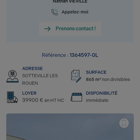
Nathan VIEVILLE
Appelez-moi
Prenons contact !
Référence :
1364597-0L
ADRESSE
SURFACE
SOTTEVILLE LES
865 m²
non divisibles
ROUEN
LOYER
DISPONIBILITÉ
39900 €
an HT HC
immédiate