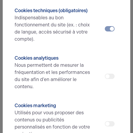
Nom*
Cookies techniques (obligatoires)
Indispensables au bon
fonctionnement du site (ex. : choix
Prénom*
de langue, accès sécurisé à votre
compte).
E-mail*
Cookies analytiques
Nous permettent de mesurer la
fréquentation et les performances
N° de téléphone*
du site afin d’en améliorer le
contenu.
Type d'offre
Cookies marketing
Utilisés pour vous proposer des
contenus ou publicités
Message
personnalisés en fonction de votre