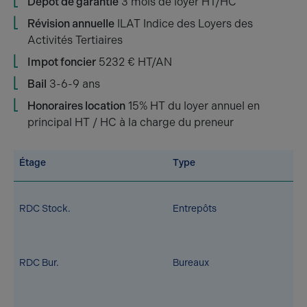
Dépôt de garantie
3 mois de loyer HT/HC
Révision annuelle
ILAT Indice des Loyers des
Activités Tertiaires
Impot foncier
5232 € HT/AN
Bail
3-6-9 ans
Honoraires location
15% HT du loyer annuel en
principal HT / HC à la charge du preneur
Étage
Type
RDC Stock.
Entrepôts
RDC Bur.
Bureaux