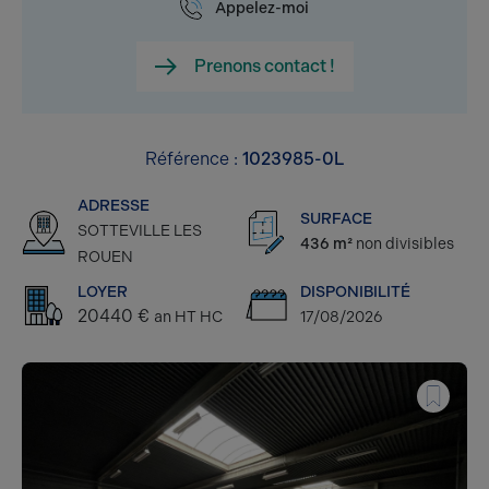
Appelez-moi
Prenons contact !
Référence :
1023985-0L
ADRESSE
SURFACE
SOTTEVILLE LES
436 m²
non divisibles
ROUEN
LOYER
DISPONIBILITÉ
20440 €
an HT HC
17/08/2026