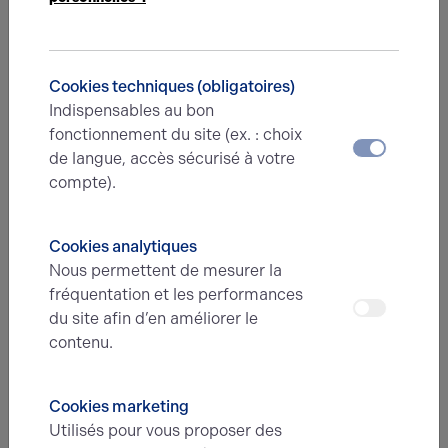
Nous avons hâte de vous lire,
prenez contact !
Cookies techniques (obligatoires)
Nom*
Indispensables au bon
fonctionnement du site (ex. : choix
de langue, accès sécurisé à votre
Prénom*
compte).
Cookies analytiques
E-mail*
Nous permettent de mesurer la
fréquentation et les performances
du site afin d’en améliorer le
N° de téléphone*
contenu.
Cookies marketing
Type d'offre
Utilisés pour vous proposer des