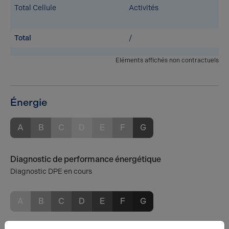
Total Cellule
Activités
Total
/
Eléments affichés non contractuels
Énergie
A
B
C
D
E
F
G
Diagnostic de performance énergétique
Diagnostic DPE en cours
A
B
C
D
E
F
G