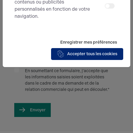
contenus ou publicités
personnalisés en fonction de votre
navigation.
Message
Enregistrer mes préférences
Accepter tous les cookies
En soumettant ce formulaire, j'accepte que
les informations saisies soient exploitées
dans le cadre de ma demande et de la
relation commerciale qui peut en découler.*
Envoyer