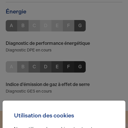
Énergie
A
B
C
D
E
F
G
Diagnostic de performance énergétique
Diagnostic DPE en cours
A
B
C
D
E
F
G
Indice d'émission de gaz à effet de serre
Diagnostic GES en cours
Utilisation des cookies