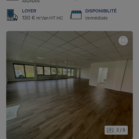
AIGNAN
LOYER
DISPONIBILITÉ
130 €
m²/an HT HC
immédiate
2
/ 8