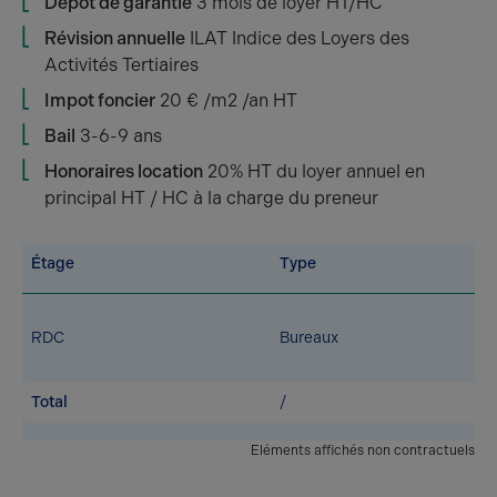
Dépôt de garantie
3 mois de loyer HT/HC
Révision annuelle
ILAT Indice des Loyers des
Activités Tertiaires
Impot foncier
20 € /m2 /an HT
Bail
3-6-9 ans
Honoraires location
20% HT du loyer annuel en
principal HT / HC à la charge du preneur
Étage
Type
RDC
Bureaux
Total
/
Eléments affichés non contractuels