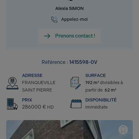
Alexia SIMON
Appelez-moi
Prenons contact !
Référence :
1415598-0V
ADRESSE
SURFACE
FRANQUEVILLE
192 m²
divisibles à
SAINT PIERRE
partir de
62 m²
PRIX
DISPONIBILITÉ
286000 €
HD
Immédiate