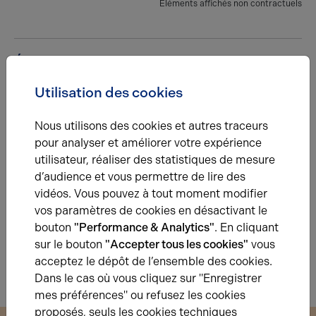
Eléments affichés non contractuels
Énergie
Utilisation des cookies
A
B
C
D
E
F
G
Nous utilisons des cookies et autres traceurs
Diagnostic de performance énergétique
pour analyser et améliorer votre expérience
Diagnostic DPE en cours
utilisateur, réaliser des statistiques de mesure
d’audience et vous permettre de lire des
vidéos. Vous pouvez à tout moment modifier
A
B
C
D
E
F
G
vos paramètres de cookies en désactivant le
bouton
"Performance & Analytics"
. En cliquant
Indice d'émission de gaz à effet de serre
sur le bouton
"Accepter tous les cookies"
vous
Diagnostic GES en cours
acceptez le dépôt de l’ensemble des cookies.
Dans le cas où vous cliquez sur "Enregistrer
mes préférences" ou refusez les cookies
proposés, seuls les cookies techniques