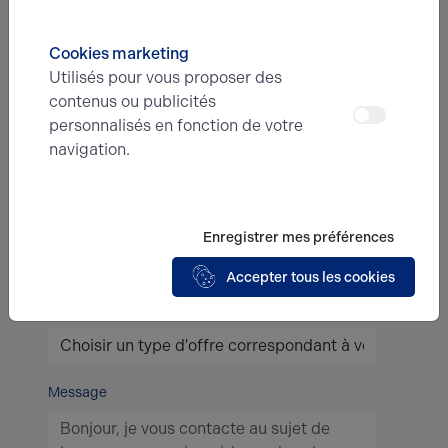
Cookies marketing
Prénom*
Utilisés pour vous proposer des
contenus ou publicités
personnalisés en fonction de votre
E-mail*
navigation.
N° de téléphone*
Enregistrer mes préférences
Accepter tous les cookies
Type d'offre
Message