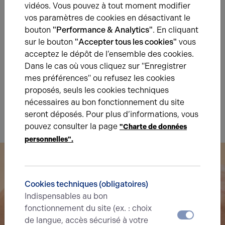
vidéos. Vous pouvez à tout moment modifier
vos paramètres de cookies en désactivant le
Diagnostic de performance énergétique
bouton
"Performance & Analytics"
. En cliquant
Diagnostic DPE en cours
sur le bouton
"Accepter tous les cookies"
vous
acceptez le dépôt de l’ensemble des cookies.
A
B
C
D
E
F
G
Dans le cas où vous cliquez sur "Enregistrer
mes préférences" ou refusez les cookies
proposés, seuls les cookies techniques
Indice d'émission de gaz à effet de serre
nécessaires au bon fonctionnement du site
Diagnostic GES en cours
seront déposés. Pour plus d’informations, vous
pouvez consulter la page
"Charte de données
personnelles".
Cookies techniques (obligatoires)
Indispensables au bon
fonctionnement du site (ex. : choix
de langue, accès sécurisé à votre