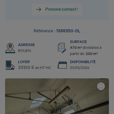
Prenons contact !
Référence :
1388350-0L
SURFACE
ADRESSE
470 m²
divisibles à
ROUEN
partir de
230 m²
LOYER
DISPONIBILITÉ
33100 €
an HT HC
01/03/2026