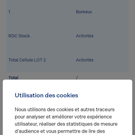
1
Bureaux
RDC Stock.
Activités
Total Cellule LOT 2
Activités
Total
/
Eléments affichés non contractuels
Utilisation des cookies
Nous utilisons des cookies et autres traceurs
Énergie
pour analyser et améliorer votre expérience
utilisateur, réaliser des statistiques de mesure
A
B
C
D
E
F
G
d’audience et vous permettre de lire des