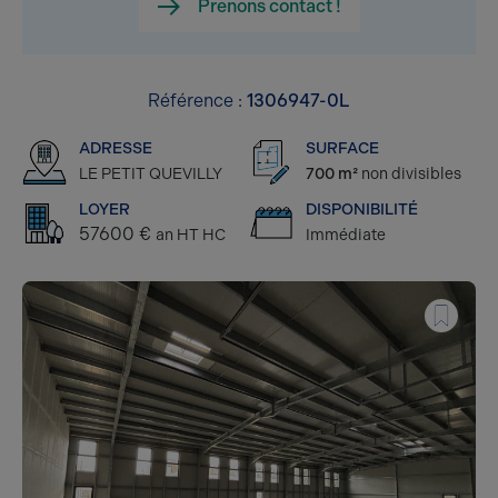
Prenons contact !
Référence :
1306947-0L
ADRESSE
SURFACE
LE PETIT QUEVILLY
700 m²
non divisibles
LOYER
DISPONIBILITÉ
57600 €
an HT HC
Immédiate