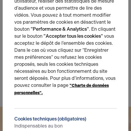
utilisateur, réaliser des statistiques de mesure
Énergie
d’audience et vous permettre de lire des
vidéos. Vous pouvez à tout moment modifier
A
B
C
D
E
F
G
vos paramètres de cookies en désactivant le
bouton
"Performance & Analytics"
. En cliquant
sur le bouton
"Accepter tous les cookies"
vous
Diagnostic de performance énergétique
acceptez le dépôt de l’ensemble des cookies.
Diagnostic DPE en cours
Dans le cas où vous cliquez sur "Enregistrer
mes préférences" ou refusez les cookies
A
B
C
D
E
F
G
proposés, seuls les cookies techniques
nécessaires au bon fonctionnement du site
seront déposés. Pour plus d’informations, vous
Indice d'émission de gaz à effet de serre
pouvez consulter la page
"Charte de données
Diagnostic GES en cours
personnelles".
Cookies techniques (obligatoires)
Indispensables au bon