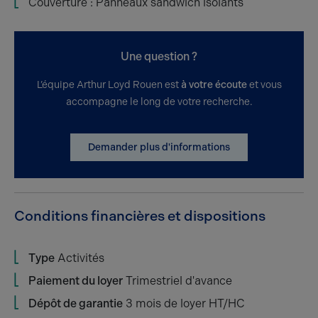
Couverture : Panneaux sandwich isolants
Une question ?
L’équipe Arthur Loyd Rouen est
à votre écoute
et vous
accompagne le long de votre recherche.
Demander plus d'informations
Conditions financières et dispositions
Type
Activités
Paiement du loyer
Trimestriel d'avance
Dépôt de garantie
3 mois de loyer HT/HC