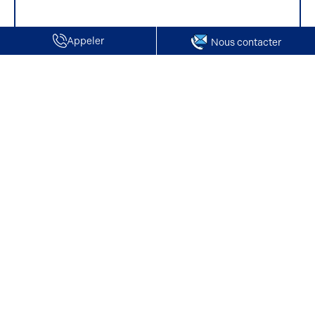
Appeler
Nous contacter
Accueil
Bureaux en vente
Seine-Maritime
Rouen
Nos offres de bureaux en vente à Rouen
Nos offres de bureaux à vendre à Rouen ont été sélectionnées
pour répondre aux besoins des entrepreneurs et investisseurs
en
Seine-Maritime
. Que vous soyez une PME en plein essor ou
une entreprise bien établie cherchant à s'ancrer durablement
dans la région, les conseillers Arthur Loyd sont à vos côtés.