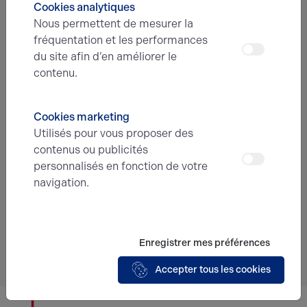
Cookies analytiques
Nous permettent de mesurer la
Message
fréquentation et les performances
du site afin d’en améliorer le
contenu.
Cookies marketing
Utilisés pour vous proposer des
En soumettant ce formulaire, j'accepte que
contenus ou publicités
les informations saisies soient exploitées
personnalisés en fonction de votre
dans le cadre de ma demande et de la
navigation.
relation commerciale qui peut en découler.*
Envoyer
Enregistrer mes préférences
Accepter tous les cookies