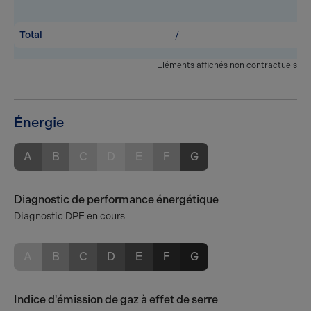
Total
/
Eléments affichés non contractuels
Énergie
A
B
C
D
E
F
G
Diagnostic de performance énergétique
Diagnostic DPE en cours
A
B
C
D
E
F
G
Indice d'émission de gaz à effet de serre