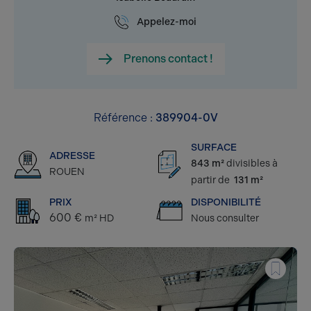
Appelez-moi
Prenons contact !
Référence :
389904-0V
SURFACE
ADRESSE
843 m²
divisibles à
ROUEN
partir de
131 m²
PRIX
DISPONIBILITÉ
600 €
m² HD
Nous consulter