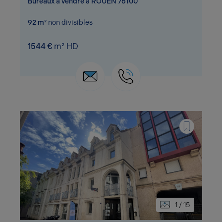
Bureaux à vendre à ROUEN 76100
92 m²
non divisibles
1544 €
m² HD
1 / 15