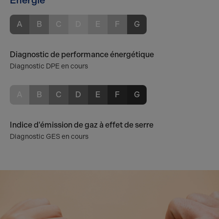
Énergie
A
B
C
D
E
F
G
Diagnostic de performance énergétique
Diagnostic DPE en cours
A
B
C
D
E
F
G
Indice d'émission de gaz à effet de serre
Diagnostic GES en cours