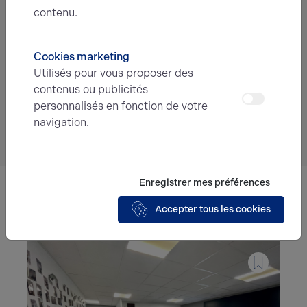
contenu.
En soumettant ce formulaire, j'accepte que
les informations saisies soient exploitées
dans le cadre de ma demande et de la
Cookies marketing
relation commerciale qui peut en découler.*
Utilisés pour vous proposer des
contenus ou publicités
personnalisés en fonction de votre
Envoyer
navigation.
Enregistrer mes préférences
Ces offres peuvent vous intéresser !
Accepter tous les cookies