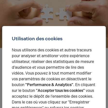
Utilisation des cookies
Nous utilisons des cookies et autres traceurs
pour analyser et améliorer votre expérience
utilisateur, réaliser des statistiques de mesure
Nous avons hâte de vous lire,
d’audience et vous permettre de lire des
prenez contact !
vidéos. Vous pouvez à tout moment modifier
vos paramètres de cookies en désactivant le
Nom*
bouton
"Performance & Analytics"
. En cliquant
sur le bouton
"Accepter tous les cookies"
vous
acceptez le dépôt de l’ensemble des cookies.
Prénom*
Dans le cas où vous cliquez sur "Enregistrer
mes préférences" ou refusez les cookies