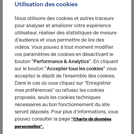
entreprises
Utilisation des cookies
Arthur Loyd, expert en immobilier d'entreprise,
Nous utilisons des cookies et autres traceurs
accompagne les sociétés comme 3C Compétence
pour analyser et améliorer votre expérience
Cuisine Collective dans leur recherche de locaux
utilisateur, réaliser des statistiques de mesure
adaptés à leur développement. Que ce soit pour des
d’audience et vous permettre de lire des
bureaux, des locaux d'activité ou des entrepôts, Arthur
vidéos. Vous pouvez à tout moment modifier
Loyd propose des solutions sur-mesure pour répondre
vos paramètres de cookies en désactivant le
aux besoins spécifiques de chaque entreprise.
bouton
"Performance & Analytics"
. En cliquant
sur le bouton
"Accepter tous les cookies"
vous
acceptez le dépôt de l’ensemble des cookies.
Récemment sur les références
Dans le cas où vous cliquez sur "Enregistrer
mes préférences" ou refusez les cookies
proposés, seuls les cookies techniques
nécessaires au bon fonctionnement du site
seront déposés. Pour plus d’informations, vous
pouvez consulter la page
"Charte de données
personnelles".