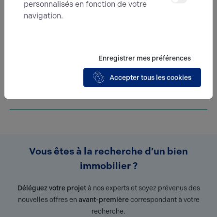
personnalisés en fonction de votre
Une question ?
navigation.
Prenez contact avec nos experts pour vous
accompagner dans votre projet d’immobilier
d’entreprise.
Enregistrer mes préférences
Je prends contact
Accepter tous les cookies
Vous êtes à la recherche d’un bien
immobilier ?
Déléguez votre projet
à nos experts et soyez prévenus des
nouvelles offres en
avant-première
correspondant à votre
recherche.