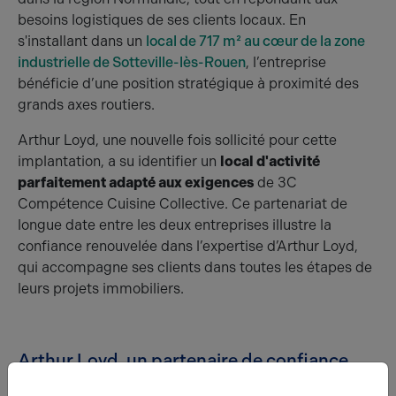
besoins logistiques de ses clients locaux. En
s'installant dans un
local de 717 m² au cœur de la zone
industrielle de Sotteville-lès-Rouen
, l’entreprise
bénéficie d’une position stratégique à proximité des
grands axes routiers.
Arthur Loyd, une nouvelle fois sollicité pour cette
implantation, a su identifier un
local d'activité
parfaitement adapté aux exigences
de 3C
Compétence Cuisine Collective. Ce partenariat de
longue date entre les deux entreprises illustre la
confiance renouvelée dans l’expertise d’Arthur Loyd,
qui accompagne ses clients dans toutes les étapes de
leurs projets immobiliers.
Arthur Loyd, un partenaire de confiance
pour le développement immobilier des