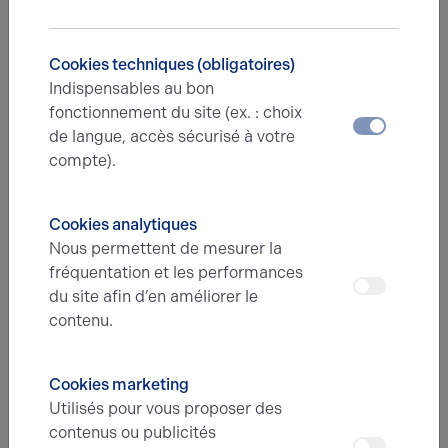
27.05.2026
Burger Factory arrive à Dieppe
Nouvelle transaction sur le secteur de Dieppe
Cookies techniques (obligatoires)
Indispensables au bon
fonctionnement du site (ex. : choix
de langue, accès sécurisé à votre
compte).
Cookies analytiques
Nous permettent de mesurer la
BUREAUX
23.10.2025
fréquentation et les performances
Quand l’écoute du marché fait toute la différence !
du site afin d’en améliorer le
Chez Arthur Loyd Rouen, nous avons récemment réalisé la
contenu.
vente d’un immeuble tertiaire… pas tout à fait adapté aux
attentes du marché.
Cookies marketing
Utilisés pour vous proposer des
contenus ou publicités