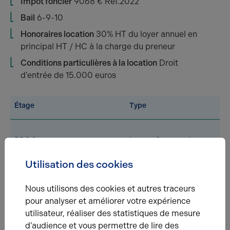
Impot foncier
9068 € Ref.2022
Bail
6-9-10
Honoraires location
30% HT du loyer annuel en
principal HT / HC à la charge du preneur
Conditions particulières à la location
Droit
d'entrée de 15.000 euros
Étage
Type
RDC Co.
Locaux Commerciaux
Utilisation des cookies
RDC Co.
Locaux Commerciaux
Nous utilisons des cookies et autres traceurs
pour analyser et améliorer votre expérience
Total
/
utilisateur, réaliser des statistiques de mesure
d’audience et vous permettre de lire des