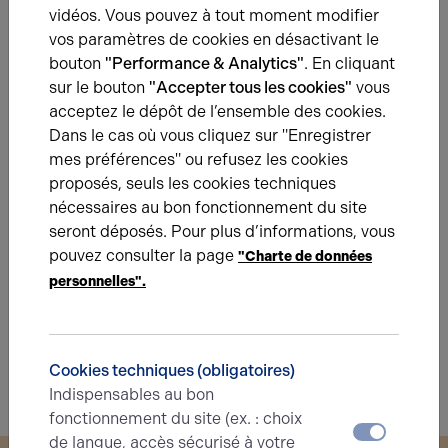
Eléments affichés non contractuels
vidéos. Vous pouvez à tout moment modifier
vos paramètres de cookies en désactivant le
bouton
"Performance & Analytics"
. En cliquant
Énergie
sur le bouton
"Accepter tous les cookies"
vous
acceptez le dépôt de l’ensemble des cookies.
Dans le cas où vous cliquez sur "Enregistrer
A
B
C
D
E
F
G
mes préférences" ou refusez les cookies
proposés, seuls les cookies techniques
Diagnostic de performance énergétique
nécessaires au bon fonctionnement du site
Diagnostic DPE en cours
seront déposés. Pour plus d’informations, vous
pouvez consulter la page
"Charte de données
A
B
C
D
E
F
G
personnelles".
Indice d'émission de gaz à effet de serre
Diagnostic GES en cours
Cookies techniques (obligatoires)
Indispensables au bon
fonctionnement du site (ex. : choix
de langue, accès sécurisé à votre