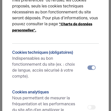
mes préférences" ou refusez les cookies
Prénom*
proposés, seuls les cookies techniques
nécessaires au bon fonctionnement du site
seront déposés. Pour plus d’informations, vous
pouvez consulter la page
"Charte de données
E-mail*
personnelles".
N° de téléphone*
Cookies techniques (obligatoires)
Indispensables au bon
fonctionnement du site (ex. : choix
Type d'offre
de langue, accès sécurisé à votre
compte).
Message
Cookies analytiques
Nous permettent de mesurer la
fréquentation et les performances
du site afin d’en améliorer le