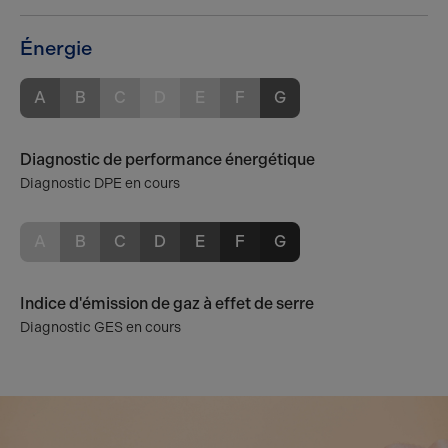
Énergie
A
B
C
D
E
F
G
Diagnostic de performance énergétique
Diagnostic DPE en cours
A
B
C
D
E
F
G
Indice d'émission de gaz à effet de serre
Diagnostic GES en cours