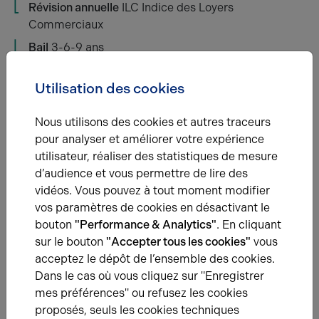
Révision annuelle
ILC Indice des Loyers
Commerciaux
Bail
3-6-9 ans
Honoraires location
15% HT du loyer annuel en
Utilisation des cookies
principal HT / HC à la charge du preneur
Nous utilisons des cookies et autres traceurs
Étage
Type
pour analyser et améliorer votre expérience
utilisateur, réaliser des statistiques de mesure
d’audience et vous permettre de lire des
RDC Stock.
Activités
vidéos. Vous pouvez à tout moment modifier
vos paramètres de cookies en désactivant le
bouton
"Performance & Analytics"
. En cliquant
RDC Bur.
Bureaux
sur le bouton
"Accepter tous les cookies"
vous
acceptez le dépôt de l’ensemble des cookies.
Dans le cas où vous cliquez sur "Enregistrer
Total Cellule
Activités
mes préférences" ou refusez les cookies
proposés, seuls les cookies techniques