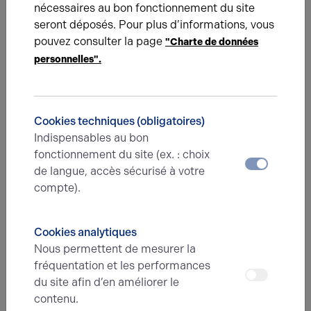
nécessaires au bon fonctionnement du site
Total
/
seront déposés. Pour plus d’informations, vous
pouvez consulter la page
"Charte de données
Eléments affichés non contractuels
personnelles".
Énergie
Cookies techniques (obligatoires)
A
B
C
D
E
F
G
Indispensables au bon
fonctionnement du site (ex. : choix
de langue, accès sécurisé à votre
Diagnostic de performance énergétique
compte).
Diagnostic DPE en cours
Cookies analytiques
A
B
C
D
E
F
G
Nous permettent de mesurer la
fréquentation et les performances
Indice d'émission de gaz à effet de serre
du site afin d’en améliorer le
Diagnostic GES en cours
contenu.