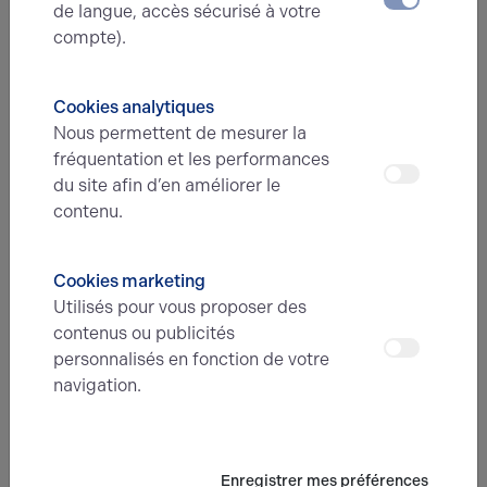
de langue, accès sécurisé à votre
compte).
N° de téléphone*
Cookies analytiques
Nous permettent de mesurer la
Type d'offre
fréquentation et les performances
du site afin d’en améliorer le
contenu.
Message
Cookies marketing
Utilisés pour vous proposer des
contenus ou publicités
personnalisés en fonction de votre
navigation.
En soumettant ce formulaire, j'accepte que
les informations saisies soient exploitées
dans le cadre de ma demande et de la
Enregistrer mes préférences