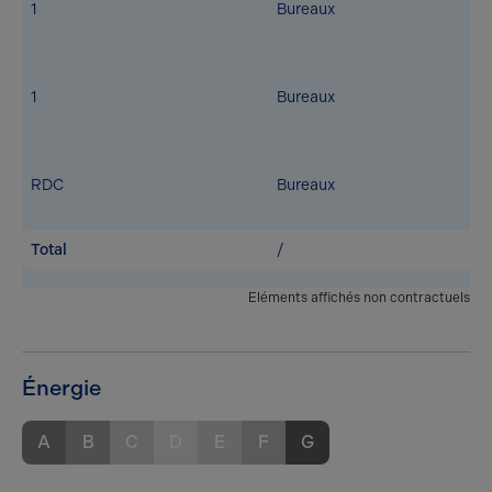
1
Bureaux
1
Bureaux
RDC
Bureaux
Total
/
Eléments affichés non contractuels
Énergie
A
B
C
D
E
F
G