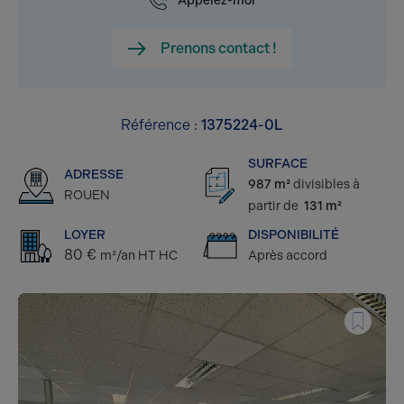
Appelez-moi
Prenons contact !
Référence :
1375224-0L
SURFACE
ADRESSE
987 m²
divisibles à
ROUEN
partir de
131 m²
LOYER
DISPONIBILITÉ
80 €
m²/an HT HC
Après accord