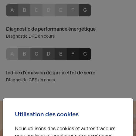
A
B
C
D
E
F
G
Diagnostic de performance énergétique
Diagnostic DPE en cours
A
B
C
D
E
F
G
Indice d'émission de gaz à effet de serre
Diagnostic GES en cours
Utilisation des cookies
Nous utilisons des cookies et autres traceurs
pour analyser et améliorer votre expérience