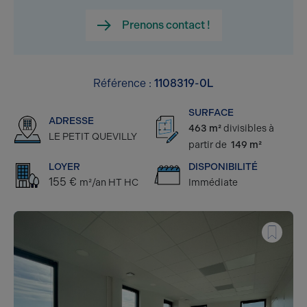
Prenons contact !
Référence :
1108319-0L
SURFACE
ADRESSE
463 m²
divisibles à
LE PETIT QUEVILLY
partir de
149 m²
LOYER
DISPONIBILITÉ
155 €
m²/an HT HC
Immédiate