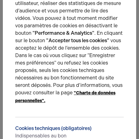
utilisateur, réaliser des statistiques de mesure
d’audience et vous permettre de lire des
29.07.2026
vidéos. Vous pouvez à tout moment modifier
Taxe foncière en bail commercial : qui la paie, le
vos paramètres de cookies en désactivant le
bailleur ou le locataire ?
bouton
"Performance & Analytics"
. En cliquant
En bail commercial, la taxe foncière incombe au
propriétaire mais peut être refacturée au locataire si
sur le bouton
"Accepter tous les cookies"
vous
l'inventaire des charges le prévoit.
acceptez le dépôt de l’ensemble des cookies.
Dans le cas où vous cliquez sur "Enregistrer
mes préférences" ou refusez les cookies
proposés, seuls les cookies techniques
nécessaires au bon fonctionnement du site
Une question ?
seront déposés. Pour plus d’informations, vous
pouvez consulter la page
"Charte de données
Prenez contact avec nos experts pour vous
personnelles".
accompagner dans votre projet d’immobilier
d’entreprise.
Je prends contact
Cookies techniques (obligatoires)
Indispensables au bon