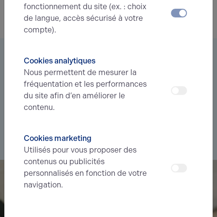
fonctionnement du site (ex. : choix
de langue, accès sécurisé à votre
compte).
Vous êtes à la recherche d’un bien
Cookies analytiques
immobilier ?
Nous permettent de mesurer la
fréquentation et les performances
Déléguez votre projet
à nos experts et soyez prévenus des
du site afin d’en améliorer le
nouvelles offres en
avant-première
correspondant à votre
contenu.
recherche.
Cookies marketing
Je souhaite déléguer ma recherche
Utilisés pour vous proposer des
contenus ou publicités
personnalisés en fonction de votre
navigation.