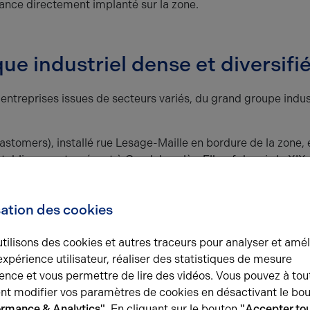
ance directement implanté sur la zone.
e industriel dense et diversifi
 entreprises issues de secteurs variés, du grand groupe indus
astomers), installé rue Lesage-Maille en bordure de la zone,
'établissement, présent à Caudebec-lès-Elbeuf depuis le XIXe
fabrique des
réservoirs anti-crash et des dégivreurs en éla
ques civils et militaires. Le site fait actuellement l'objet d'
sation des cookies
terme visant à accroître les capacités de production.
s d'Automation), spécialisée dans la conception et fabricati
tilisons des cookies et autres traceurs pour analyser et amél
es
pour les secteurs automobile et pharmaceutique, a investi
expérience utilisateur, réaliser des statistiques de mesure
des rues Félix Faure et Lesage-Maille. Créée en 1991, l'entrep
ence et vous permettre de lire des vidéos. Vous pouvez à tou
alariés et dispose de deux sites sur la zone, dont son atelier
t modifier vos paramètres de cookies en désactivant le bo
inette
.
ormance & Analytics"
. En cliquant sur le bouton
"Accepter tou