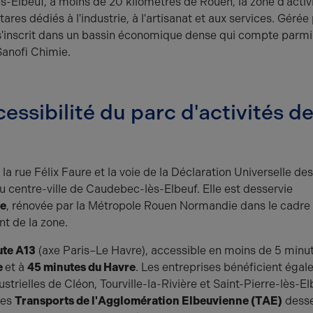
-Elbeuf, à moins de 20 kilomètres de Rouen, la zone d'activ
ares dédiés à l'industrie, à l'artisanat et aux services. Gérée 
'inscrit dans un bassin économique dense qui compte parmi
Sanofi Chimie.
cessibilité du parc d'activités d
 la rue Félix Faure et la voie de la Déclaration Universelle des
 centre-ville de Caudebec-lès-Elbeuf. Elle est desservie
te
, rénovée par la Métropole Rouen Normandie dans le cadre
 de la zone.
ute A13
(axe Paris–Le Havre), accessible en moins de 5 minut
e
et à
45 minutes du Havre
. Les entreprises bénéficient éga
rielles de Cléon, Tourville-la-Rivière et Saint-Pierre-lès-El
des
Transports de l'Agglomération Elbeuvienne (TAE)
desse