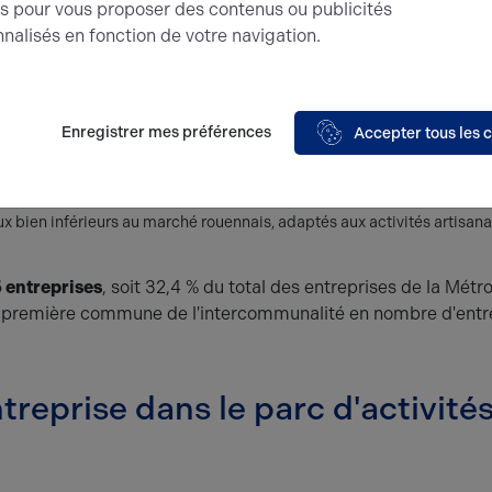
és pour vous proposer des contenus ou publicités
nalisés en fonction de votre navigation.
 une implantation sur la zone de l'Épinette ou dans ses envir
dre en compte sur le secteur de Rouen et de la Seine-Maritim
iaux à Rouen
: environ
213 €/m²/an
HT HC, selon les données de ma
Enregistrer mes préférences
Accepter tous les 
es commerciales périphériques
: entre
82 €/m²/an
(secteur Petit-Cou
ype Cléon), d'après le portefeuille Arthur Loyd Rouen
s-Elbeuf
: les cellules disponibles sur les parcs de la zone s'affichent
 bien inférieurs au marché rouennais, adaptés aux activités artisana
 entreprises
, soit 32,4 % du total des entreprises de la Métr
a première commune de l'intercommunalité en nombre d'entr
treprise dans le parc d'activité