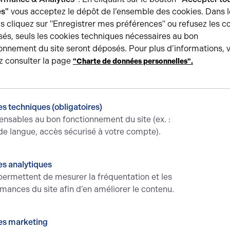
es"
vous acceptez le dépôt de l’ensemble des cookies. Dans l
un réseau de PME et PMI issues des nouvelles technologies e
s cliquez sur "Enregistrer mes préférences" ou refusez les c
su économique diversifié à l'échelle du pays elbeuviens.
és, seuls les cookies techniques nécessaires au bon
onnement du site seront déposés. Pour plus d’informations, 
z consulter la page
"Charte de données personnelles".
loppement soutenue par la
 Normandie
s techniques (obligatoires)
a connu une extension significative. Un terrain de
2 hectares
l
ensables au bon fonctionnement du site (ex. :
onder, ex-Energizer) le long de la rue Lesage-Maille a perm
de langue, accès sécurisé à votre compte).
s. Le TAE y a construit un
centre de maintenance de 720 m²
 1 minibus. APA y a développé son nouveau bâtiment avec un
p
s analytiques
isième parcelle de
4 800 m²
reste à l'étude pour accueillir un
ermettent de mesurer la fréquentation et les
mances du site afin d’en améliorer le contenu.
treprise dans le secteur de Roue
es marketing