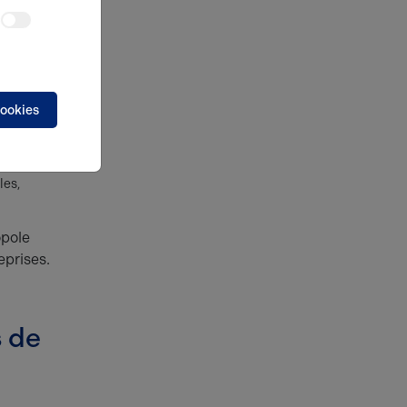
ons,
e :
rché
cookies
ronne) et
 entre
52
les,
opole
eprises.
s de