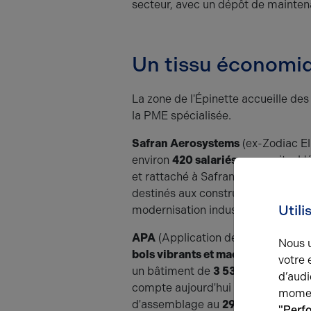
secteur, avec un dépôt de mainten
Un tissu économiqu
La zone de l'Épinette accueille des
la PME spécialisée.
Safran Aerosystems
(ex-Zodiac El
environ
420 salariés
sur ce site. L
et rattaché à Safran depuis 2018, 
destinés aux constructeurs aéronauti
Utili
modernisation industrielle de long 
APA
(Application des Périphérique
Nous u
bols vibrants et machines spécial
votre 
un bâtiment de
3 537 m²
à l'angle 
d’audi
compte aujourd'hui entre 50 et 99 s
momen
d'assemblage au
292 allée de l'Ép
"Perf