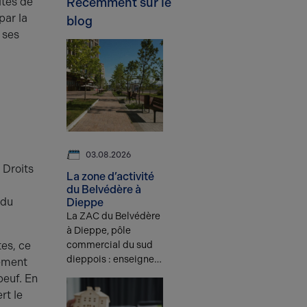
ités de
Récemment sur le
par la
blog
 ses
e
03.08.2026
 Droits
La zone d’activité
du Belvédère à
 du
Dieppe
La ZAC du Belvédère
à Dieppe, pôle
es, ce
commercial du sud
dieppois : enseignes
lement
présentes,
beuf. En
modernisation en
rt le
cours et atouts pour