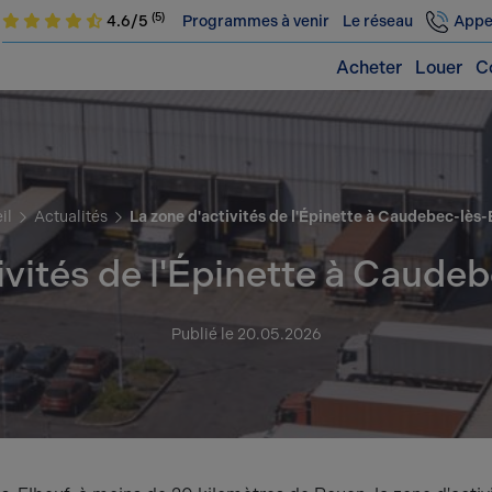
(5)
4.6/5
Programmes à venir
Le réseau
Appe
Acheter
Louer
C
il
Actualités
La zone d'activités de l'Épinette à Caudebec-lès-
ivités de l'Épinette à Caude
Publié le 20.05.2026