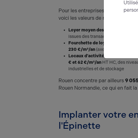
Utilis
person
Pour les entreprises qui envisagent
voici les valeurs de marché à pren
Loyer moyen des
locaux commerc
issues des transactions récentes
Fourchette de loyers sur les zon
230 €/m²/an
(axes très passants t
Locaux d'activités à Caudebec-lè
€ et 62 €/m²/an
HT HC, des niveaux
industrielles et de stockage
Rouen concentre par ailleurs
9 055
Rouen Normandie, ce qui en fait l
Implanter votre en
l'Épinette