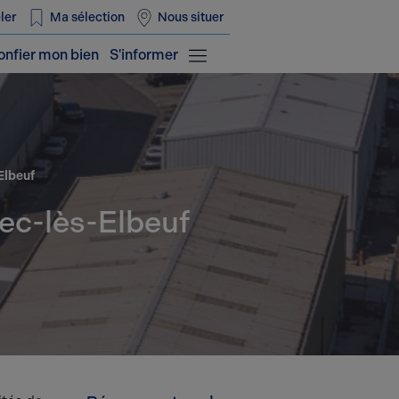
ler
Ma sélection
Nous situer
onfier mon bien
S'informer
Elbeuf
bec-lès-Elbeuf