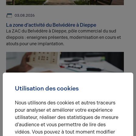
03.08.2026
La zone d’activité du Belvédère à Dieppe
La ZAC du Belvédère à Dieppe, pôle commercial du sud
dieppois : enseignes présentes, modernisation en cours et
atouts pour une implantation.
Utilisation des cookies
Nous utilisons des cookies et autres traceurs
29.07.2026
pour analyser et améliorer votre expérience
Taxe foncière en bail commercial : qui la paie, le
utilisateur, réaliser des statistiques de mesure
bailleur ou le locataire ?
d’audience et vous permettre de lire des
En bail commercial, la taxe foncière incombe au
propriétaire mais peut être refacturée au locataire si
vidéos. Vous pouvez à tout moment modifier