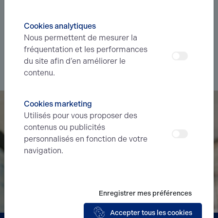
immobilier ?
Déléguez votre projet
à nos experts et soyez prévenus des
Cookies analytiques
nouvelles offres en
avant-première
correspondant à votre
Nous permettent de mesurer la
recherche.
fréquentation et les performances
du site afin d’en améliorer le
Je souhaite déléguer ma recherche
contenu.
Cookies marketing
Utilisés pour vous proposer des
contenus ou publicités
personnalisés en fonction de votre
navigation.
Enregistrer mes préférences
Accepter tous les cookies