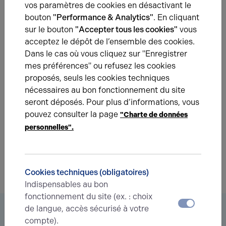
l'inventaire des charges le prévoit.
vos paramètres de cookies en désactivant le
bouton
"Performance & Analytics"
. En cliquant
sur le bouton
"Accepter tous les cookies"
vous
acceptez le dépôt de l’ensemble des cookies.
Dans le cas où vous cliquez sur "Enregistrer
Une question ?
mes préférences" ou refusez les cookies
proposés, seuls les cookies techniques
Prenez contact avec nos experts pour vous
nécessaires au bon fonctionnement du site
accompagner dans votre projet d’immobilier
seront déposés. Pour plus d’informations, vous
d’entreprise.
pouvez consulter la page
"Charte de données
personnelles".
Je prends contact
Cookies techniques (obligatoires)
Indispensables au bon
fonctionnement du site (ex. : choix
de langue, accès sécurisé à votre
Vous êtes à la recherche d’un bien
compte).