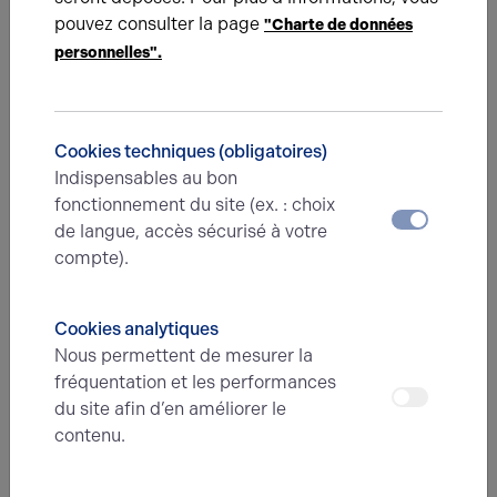
administratifs, ainsi que les informations figurant sur
pouvez consulter la page
"Charte de données
ses différents supports de communication.
personnelles".
Enclencher le service de
redirection du courrier
de La
Poste, pendant les six premiers mois ou la première
année, permet de disposer d’un filet de sécurité pour
Cookies techniques (obligatoires)
tous ceux à qui l'information aurait échappé.
Indispensables au bon
5 - Anticiper la gestion logistique du
fonctionnement du site (ex. : choix
de langue, accès sécurisé à votre
déménagement d'entreprise
compte).
Ces considérations sur les écritures sont
incontournables à tous les égards, pour rester en règle,
Cookies analytiques
éviter les sanctions et surtout conserver le lien avec
Nous permettent de mesurer la
tous les interlocuteurs de l'entreprise. La lourdeur de
fréquentation et les performances
ces démarches ferait presque oublier que le
du site afin d’en améliorer le
déménagement doit prendre corps à une date
contenu.
préalablement fixée. Cela suppose la
remise en état du
local
et l'aménagement du nouvel espace.