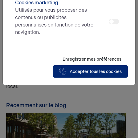
Cookies marketing
L’inventaire du parc informatique et de tous les
Utilisés pour vous proposer des
éléments essentiels à
la reprise d’activités
doit être
contenus ou publicités
réalisé avant l’arrivée des équipes de déménageurs.
personnalisés en fonction de votre
Ces entreprises spécialisées se chargent de la
navigation.
planification, de la réalisation des manutentions et du
transport, avec des services dédiés aux transfert
d’activités professionnelles. La société de
déménagement retenue doit être contactée
Enregistrer mes préférences
suffisamment tôt, notamment afin de procéder aux
démarches de réservation des places de
Accepter tous les cookies
stationnement aux abords de l’ancien et du nouveau
local.
Récemment sur le blog