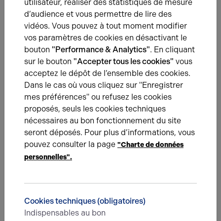
utilisateur, réaliser des statistiques de mesure
conséquences concrètes de chaque solution.
d’audience et vous permettre de lire des
vidéos. Vous pouvez à tout moment modifier
Un projet précis appuyé par des arguments solides
vos paramètres de cookies en désactivant le
augmente également les chances d'obtention d’un
bouton
"Performance & Analytics"
. En cliquant
prêt auprès des établissements bancaires. Le dossier
sur le bouton
"Accepter tous les cookies"
vous
de financement comprend toutes les pièces
acceptez le dépôt de l’ensemble des cookies.
obligatoires relatives à l'entreprise (statuts, extrait
Dans le cas où vous cliquez sur "Enregistrer
Kbis, bilans, comptes de résultats…), au porteur de
mes préférences" ou refusez les cookies
projet et au projet lui-même : justificatif d’apport, de
proposés, seuls les cookies techniques
garanties, étude de marché… Le montage du dossier
nécessaires au bon fonctionnement du site
est un exercice complexe qui nécessite souvent
seront déposés. Pour plus d’informations, vous
l'intervention d’un conseiller spécialisé : courtiers,
pouvez consulter la page
"Charte de données
experts-comptables ou réseaux d’accompagnement
personnelles".
aux entreprises.
Achat de locaux professionnels à Rouen :
pourquoi passer par un conseiller en
Cookies techniques (obligatoires)
immobilier d'entreprise ?
Indispensables au bon