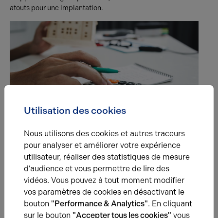
atouts pour une implantation.
29.07.2026
Utilisation des cookies
Taxe foncière en bail commercial : qui la paie, le
bailleur ou le locataire ?
Nous utilisons des cookies et autres traceurs
En bail commercial, la taxe foncière incombe au
pour analyser et améliorer votre expérience
propriétaire mais peut être refacturée au locataire si
utilisateur, réaliser des statistiques de mesure
l'inventaire des charges le prévoit.
d’audience et vous permettre de lire des
vidéos. Vous pouvez à tout moment modifier
vos paramètres de cookies en désactivant le
bouton
"Performance & Analytics"
. En cliquant
Une question ?
sur le bouton
"Accepter tous les cookies"
vous