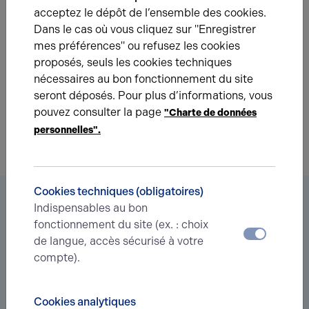
acceptez le dépôt de l’ensemble des cookies.
Prenez contact avec nos experts pour vous
Dans le cas où vous cliquez sur "Enregistrer
accompagner dans votre projet d’immobilier
mes préférences" ou refusez les cookies
d’entreprise.
proposés, seuls les cookies techniques
nécessaires au bon fonctionnement du site
Je prends contact
seront déposés. Pour plus d’informations, vous
pouvez consulter la page
"Charte de données
personnelles".
Cookies techniques (obligatoires)
Vous êtes à la recherche d’un bien
Indispensables au bon
immobilier ?
fonctionnement du site (ex. : choix
de langue, accès sécurisé à votre
Déléguez votre projet
à nos experts et soyez prévenus des
compte).
nouvelles offres en
avant-première
correspondant à votre
recherche.
Cookies analytiques