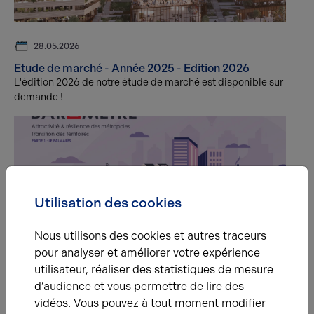
28.05.2026
Etude de marché - Année 2025 - Edition 2026
L'édition 2026 de notre étude de marché est disponible sur
demande !
Utilisation des cookies
Nous utilisons des cookies et autres traceurs
21.01.2026
pour analyser et améliorer votre expérience
Baromètre 2025
utilisateur, réaliser des statistiques de mesure
La 9ᵉ édition du Baromètre ARTHUR LOYD FRANCE
dévoile le classement des très grandes métropoles
d’audience et vous permettre de lire des
françaises en matière d’attractivité et de résilience
vidéos. Vous pouvez à tout moment modifier