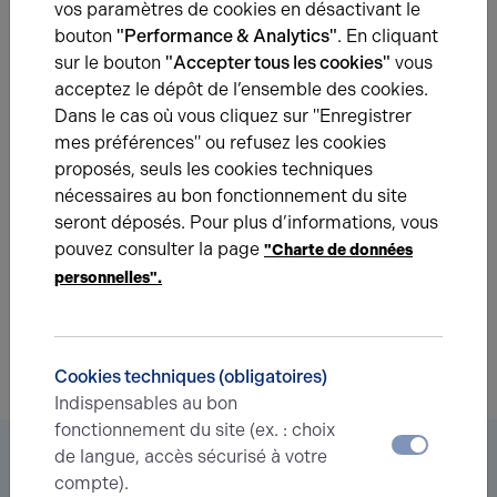
vos paramètres de cookies en désactivant le
bouton
"Performance & Analytics"
. En cliquant
sur le bouton
"Accepter tous les cookies"
vous
acceptez le dépôt de l’ensemble des cookies.
Une question ?
Dans le cas où vous cliquez sur "Enregistrer
mes préférences" ou refusez les cookies
Prenez contact avec nos experts pour vous
proposés, seuls les cookies techniques
accompagner dans votre projet d’immobilier
nécessaires au bon fonctionnement du site
d’entreprise.
seront déposés. Pour plus d’informations, vous
pouvez consulter la page
"Charte de données
Je prends contact
personnelles".
Cookies techniques (obligatoires)
Indispensables au bon
fonctionnement du site (ex. : choix
Vous êtes à la recherche d’un bien
de langue, accès sécurisé à votre
compte).
immobilier ?