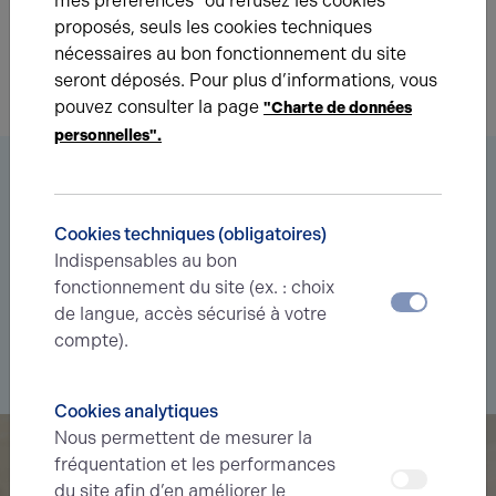
mes préférences" ou refusez les cookies
proposés, seuls les cookies techniques
nécessaires au bon fonctionnement du site
seront déposés. Pour plus d’informations, vous
pouvez consulter la page
"Charte de données
personnelles".
Vous êtes à la recherche d’un bien
immobilier ?
Cookies techniques (obligatoires)
Déléguez votre projet
Indispensables au bon
à nos experts et soyez prévenus des
nouvelles offres en
fonctionnement du site (ex. : choix
avant-première
correspondant à votre
de langue, accès sécurisé à votre
recherche.
compte).
Je souhaite déléguer ma recherche
Cookies analytiques
Nous permettent de mesurer la
fréquentation et les performances
du site afin d’en améliorer le