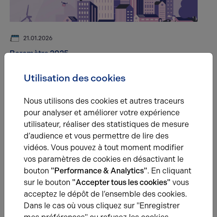
21.01.2026
Baromètre 2025
La 9ᵉ édition du Baromètre ARTHUR LOYD FRANCE
dévoile le classement des très grandes métropoles
Utilisation des cookies
françaises en matière d’attractivité et de résilience
Nous utilisons des cookies et autres traceurs
pour analyser et améliorer votre expérience
utilisateur, réaliser des statistiques de mesure
d’audience et vous permettre de lire des
Une question ?
vidéos. Vous pouvez à tout moment modifier
vos paramètres de cookies en désactivant le
Prenez contact avec nos experts pour vous
bouton
"Performance & Analytics"
. En cliquant
accompagner dans votre projet d’immobilier
sur le bouton
"Accepter tous les cookies"
vous
d’entreprise.
acceptez le dépôt de l’ensemble des cookies.
Dans le cas où vous cliquez sur "Enregistrer
Je prends contact