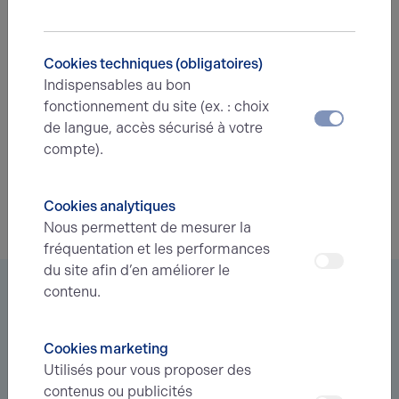
Nous sommes très fiers d'avoir accompagné un
investisseur privé dans l'acquisition de ce site exceptionnel
d'environ 22.724 m2.
Cookies techniques (obligatoires)
Indispensables au bon
fonctionnement du site (ex. : choix
ILS NOUS ONT FAIT CONFIANCE
15.04.2024
de langue, accès sécurisé à votre
WE HUB : encore une transaction
compte).
L’entreprise rouennaise a été créée en 2019 par Alain
FORET, ancien directeur financier et co-fondateur de
l’entreprise NETPAIE en 2000 (une des premières
Cookies analytiques
entreprises en France à proposer une solution de gestion
Nous permettent de mesurer la
automatisée de la paie sur Internet).
fréquentation et les performances
du site afin d’en améliorer le
Vous êtes à la recherche d’un bien
contenu.
immobilier ?
Cookies marketing
Déléguez votre projet
à nos experts et soyez prévenus des
Utilisés pour vous proposer des
nouvelles offres en
avant-première
correspondant à votre
contenus ou publicités