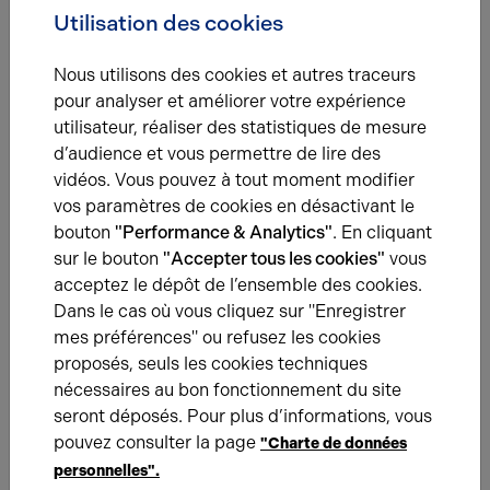
Utilisation des cookies
Nous utilisons des cookies et autres traceurs
Une question ?
pour analyser et améliorer votre expérience
utilisateur, réaliser des statistiques de mesure
Prenez contact avec nos experts pour vous
d’audience et vous permettre de lire des
accompagner dans votre projet d’immobilier
vidéos. Vous pouvez à tout moment modifier
d’entreprise.
vos paramètres de cookies en désactivant le
bouton
"Performance & Analytics"
. En cliquant
Je prends contact
sur le bouton
"Accepter tous les cookies"
vous
acceptez le dépôt de l’ensemble des cookies.
Dans le cas où vous cliquez sur "Enregistrer
mes préférences" ou refusez les cookies
proposés, seuls les cookies techniques
De la même catégorie
nécessaires au bon fonctionnement du site
seront déposés. Pour plus d’informations, vous
ILS NOUS ONT FAIT CONFIANCE
15.04.2024
pouvez consulter la page
"Charte de données
Vente d'un site de messagerie
personnelles".