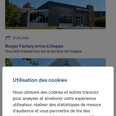
27.05.2026
Burger Factory arrive à Dieppe
Nouvelle transaction sur le secteur de Dieppe
Utilisation des cookies
Nous utilisons des cookies et autres traceurs
pour analyser et améliorer votre expérience
BUREAUX
23.10.2025
utilisateur, réaliser des statistiques de mesure
Quand l’écoute du marché fait toute la différence !
d’audience et vous permettre de lire des
Chez Arthur Loyd Rouen, nous avons récemment réalisé la