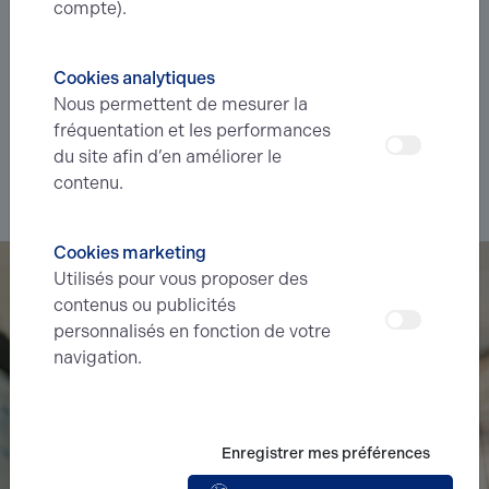
Vous êtes à la recherche d’un bien
compte).
immobilier ?
Cookies analytiques
Déléguez votre projet
à nos experts et soyez prévenus des
Nous permettent de mesurer la
nouvelles offres en
avant-première
correspondant à votre
fréquentation et les performances
recherche.
du site afin d’en améliorer le
contenu.
Je souhaite déléguer ma recherche
Cookies marketing
Utilisés pour vous proposer des
contenus ou publicités
personnalisés en fonction de votre
navigation.
Enregistrer mes préférences