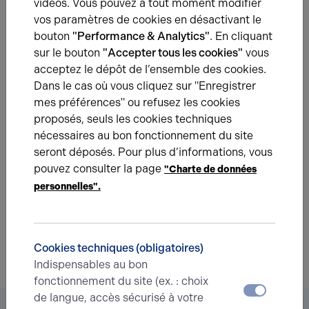
vidéos. Vous pouvez à tout moment modifier
vente d’un immeuble tertiaire… pas tout à fait adapté aux
vos paramètres de cookies en désactivant le
attentes du marché.
bouton
"Performance & Analytics"
. En cliquant
sur le bouton
"Accepter tous les cookies"
vous
acceptez le dépôt de l’ensemble des cookies.
Dans le cas où vous cliquez sur "Enregistrer
mes préférences" ou refusez les cookies
Une question ?
proposés, seuls les cookies techniques
nécessaires au bon fonctionnement du site
Prenez contact avec nos experts pour vous
seront déposés. Pour plus d’informations, vous
accompagner dans votre projet d’immobilier
pouvez consulter la page
d’entreprise.
"Charte de données
personnelles".
Je prends contact
Cookies techniques (obligatoires)
Indispensables au bon
fonctionnement du site (ex. : choix
de langue, accès sécurisé à votre