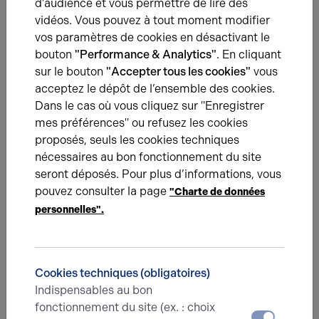
d’audience et vous permettre de lire des
Quand l’écoute du marché fait toute la différence !
vidéos. Vous pouvez à tout moment modifier
Chez Arthur Loyd Rouen, nous avons récemment réalisé la
vos paramètres de cookies en désactivant le
vente d’un immeuble tertiaire… pas tout à fait adapté aux
bouton
"Performance & Analytics"
. En cliquant
attentes du marché.
sur le bouton
"Accepter tous les cookies"
vous
acceptez le dépôt de l’ensemble des cookies.
Dans le cas où vous cliquez sur "Enregistrer
mes préférences" ou refusez les cookies
proposés, seuls les cookies techniques
Une question ?
nécessaires au bon fonctionnement du site
seront déposés. Pour plus d’informations, vous
Prenez contact avec nos experts pour vous
pouvez consulter la page
accompagner dans votre projet d’immobilier
"Charte de données
d’entreprise.
personnelles".
Je prends contact
Cookies techniques (obligatoires)
Indispensables au bon
fonctionnement du site (ex. : choix