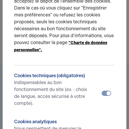
acceptez le dépôt de l’ensemble des cookies.
Prenez contact avec nos experts pour vous
Dans le cas où vous cliquez sur "Enregistrer
accompagner dans votre projet d’immobilier
mes préférences" ou refusez les cookies
d’entreprise.
proposés, seuls les cookies techniques
nécessaires au bon fonctionnement du site
Je prends contact
seront déposés. Pour plus d’informations, vous
pouvez consulter la page
"Charte de données
personnelles".
Vous êtes à la recherche d’un bien
Cookies techniques (obligatoires)
Indispensables au bon
immobilier ?
fonctionnement du site (ex. : choix
de langue, accès sécurisé à votre
Déléguez votre projet
à nos experts et soyez prévenus des
compte).
nouvelles offres en
avant-première
correspondant à votre
recherche.
Cookies analytiques
Je souhaite déléguer ma recherche
Nous permettent de mesurer la