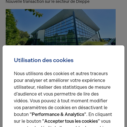
Nouvelle transaction sur le secteur de Dieppe
BUREAUX
23.10.2025
Utilisation des cookies
Quand l’écoute du marché fait toute la différence !
Chez Arthur Loyd Rouen, nous avons récemment réalisé la
Nous utilisons des cookies et autres traceurs
vente d’un immeuble tertiaire… pas tout à fait adapté aux
pour analyser et améliorer votre expérience
attentes du marché.
utilisateur, réaliser des statistiques de mesure
d’audience et vous permettre de lire des
vidéos. Vous pouvez à tout moment modifier
vos paramètres de cookies en désactivant le
bouton
"Performance & Analytics"
. En cliquant
Une question ?
sur le bouton
"Accepter tous les cookies"
vous