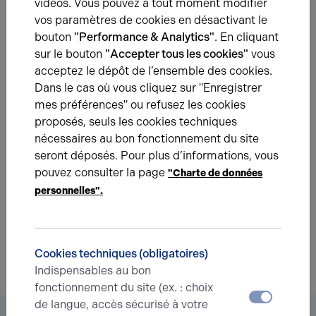
vidéos. Vous pouvez à tout moment modifier
vente d’un immeuble tertiaire… pas tout à fait adapté aux
vos paramètres de cookies en désactivant le
attentes du marché.
bouton
"Performance & Analytics"
. En cliquant
sur le bouton
"Accepter tous les cookies"
vous
acceptez le dépôt de l’ensemble des cookies.
Dans le cas où vous cliquez sur "Enregistrer
mes préférences" ou refusez les cookies
Une question ?
proposés, seuls les cookies techniques
nécessaires au bon fonctionnement du site
Prenez contact avec nos experts pour vous
seront déposés. Pour plus d’informations, vous
accompagner dans votre projet d’immobilier
pouvez consulter la page
d’entreprise.
"Charte de données
personnelles".
Je prends contact
Cookies techniques (obligatoires)
Indispensables au bon
fonctionnement du site (ex. : choix
de langue, accès sécurisé à votre