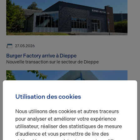
27.05.2026
Burger Factory arrive à Dieppe
Nouvelle transaction sur le secteur de Dieppe
Utilisation des cookies
Nous utilisons des cookies et autres traceurs
pour analyser et améliorer votre expérience
BUREAUX
23.10.2025
utilisateur, réaliser des statistiques de mesure
Quand l’écoute du marché fait toute la différence !
d’audience et vous permettre de lire des
Chez Arthur Loyd Rouen, nous avons récemment réalisé la