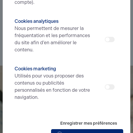
Vous êtes à la recherche d’un bien
compte).
immobilier ?
Cookies analytiques
Déléguez votre projet
à nos experts et soyez prévenus des
Nous permettent de mesurer la
nouvelles offres en
avant-première
correspondant à votre
fréquentation et les performances
recherche.
du site afin d’en améliorer le
contenu.
Je souhaite déléguer ma recherche
Cookies marketing
Utilisés pour vous proposer des
contenus ou publicités
personnalisés en fonction de votre
navigation.
Enregistrer mes préférences