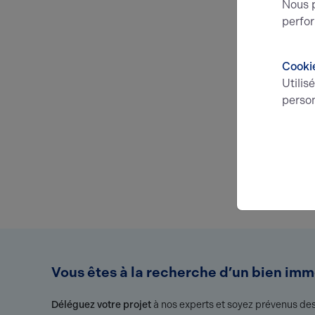
Nous p
perfor
Cooki
Utilis
person
Vous êtes à la recherche d’un bien immo
Déléguez votre projet
à nos experts et soyez prévenus des