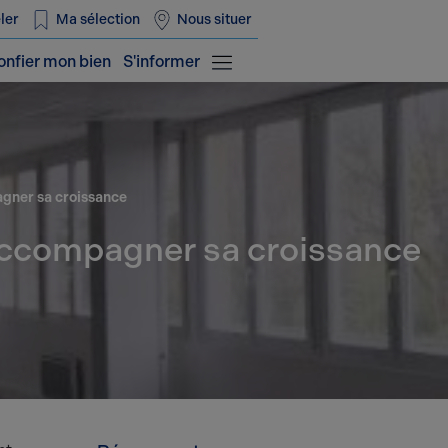
ler
Ma sélection
Nous situer
onfier mon bien
S'informer
agner sa croissance
 accompagner sa croissance