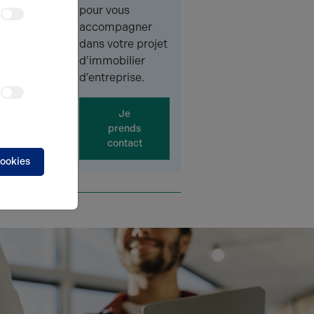
pour vous
accompagner
dans votre projet
d’immobilier
d’entreprise.
Je
prends
contact
cookies