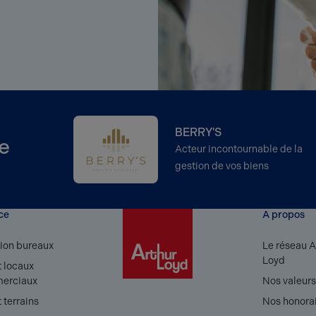
BERRY'S
e
Acteur incontournable de la
gestion de vos biens
ce
A propos
ion bureaux
Le réseau A
Loyd
 locaux
erciaux
Nos valeur
 terrains
Nos honora