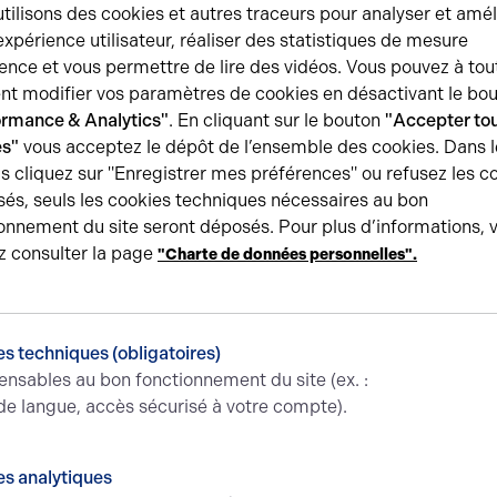
tilisons des cookies et autres traceurs pour analyser et amél
expérience utilisateur, réaliser des statistiques de mesure
 la société Chaussor a finalisé l’acquisition d’
un ensembl
ence et vous permettre de lire des vidéos. Vous pouvez à tou
n
. Ce nouveau site comprend à la fois un espace de réception
t modifier vos paramètres de cookies en désactivant le bo
épondant aux besoins d’organisation et de confort attendus da
ormance & Analytics"
. En cliquant sur le bouton
"Accepter tou
es"
vous acceptez le dépôt de l’ensemble des cookies. Dans l
s cliquez sur "Enregistrer mes préférences" ou refusez les c
ape importante dans le développement de Chaussor, qui ren
és, seuls les cookies techniques nécessaires au bon
éliorant les conditions de service pour ses clients.
onnement du site seront déposés. Pour plus d’informations, 
z consulter la page
"Charte de données personnelles".
onfiance et lui souhaitons une excellente installation dans 
s techniques (obligatoires)
ensables au bon fonctionnement du site (ex. :
de langue, accès sécurisé à votre compte).
s analytiques