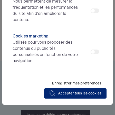
Nous permettent de mesurer la
Prenez contact avec nos experts pour vous
fréquentation et les performances
accompagner dans votre projet d’immobilier
du site afin d’en améliorer le
d’entreprise.
contenu.
Je prends contact
Cookies marketing
Utilisés pour vous proposer des
contenus ou publicités
personnalisés en fonction de votre
navigation.
Vous êtes à la recherche d’un bien
immobilier ?
Enregistrer mes préférences
Déléguez votre projet
à nos experts et soyez prévenus des
Accepter tous les cookies
nouvelles offres en
avant-première
correspondant à votre
recherche.
Je souhaite déléguer ma recherche