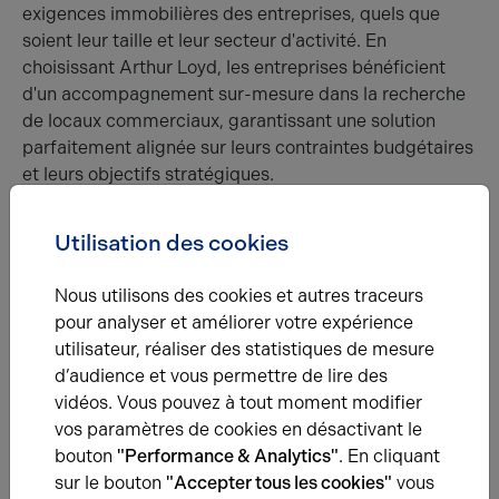
exigences immobilières des entreprises, quels que
soient leur taille et leur secteur d'activité. En
choisissant Arthur Loyd, les entreprises bénéficient
d'un accompagnement sur-mesure dans la recherche
de locaux commerciaux, garantissant une solution
parfaitement alignée sur leurs contraintes budgétaires
et leurs objectifs stratégiques.
Utilisation des cookies
Récemment sur les références
Nous utilisons des cookies et autres traceurs
pour analyser et améliorer votre expérience
utilisateur, réaliser des statistiques de mesure
d’audience et vous permettre de lire des
vidéos. Vous pouvez à tout moment modifier
vos paramètres de cookies en désactivant le
bouton
"Performance & Analytics"
. En cliquant
27.05.2026
sur le bouton
"Accepter tous les cookies"
vous
Burger Factory arrive à Dieppe