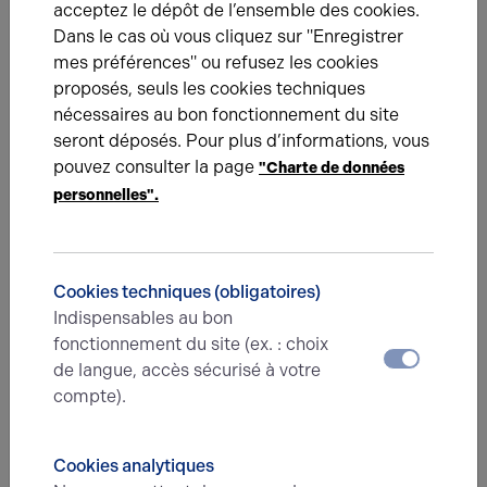
acceptez le dépôt de l’ensemble des cookies.
Nouvelle transaction sur le secteur de Dieppe
Dans le cas où vous cliquez sur "Enregistrer
mes préférences" ou refusez les cookies
proposés, seuls les cookies techniques
nécessaires au bon fonctionnement du site
seront déposés. Pour plus d’informations, vous
pouvez consulter la page
"Charte de données
personnelles".
BUREAUX
23.10.2025
Quand l’écoute du marché fait toute la différence !
Chez Arthur Loyd Rouen, nous avons récemment réalisé la
Cookies techniques (obligatoires)
vente d’un immeuble tertiaire… pas tout à fait adapté aux
Indispensables au bon
attentes du marché.
fonctionnement du site (ex. : choix
de langue, accès sécurisé à votre
compte).
Une question ?
Cookies analytiques