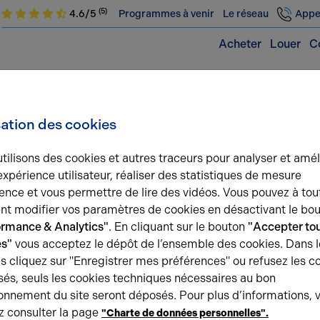
(5)
4.6/5
Programmes à venir
Le réseau
Appe
Acheter
Louer
C
sation des cookies
Mot de passe oublié
?
tilisons des cookies et autres traceurs pour analyser et amél
expérience utilisateur, réaliser des statistiques de mesure
Veuillez renseigner l'adresse e-mail que
ence et vous permettre de lire des vidéos. Vous pouvez à tou
vous avez utilisée à la création de votre
t modifier vos paramètres de cookies en désactivant le bo
compte. Vous recevrez un lien
ormance & Analytics"
. En cliquant sur le bouton
"Accepter tou
temporaire pour réinitialiser votre mot
es"
vous acceptez le dépôt de l’ensemble des cookies. Dans l
de passe.
s cliquez sur "Enregistrer mes préférences" ou refusez les c
és, seuls les cookies techniques nécessaires au bon
onnement du site seront déposés. Pour plus d’informations, 
z consulter la page
"Charte de données personnelles".