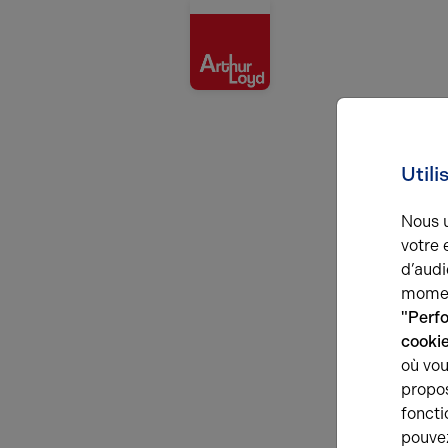
Rouen
Utili
Nous u
votre 
d’audi
momen
"Perf
cooki
où vou
propos
foncti
pouve