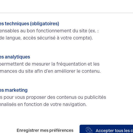
Envoyer
s techniques (obligatoires)
ensables au bon fonctionnement du site (ex. :
de langue, accès sécurisé à votre compte).
BERRY'S
e
Acteur incontournable de la
s analytiques
gestion de vos biens
ermettent de mesurer la fréquentation et les
mances du site afin d’en améliorer le contenu.
ce
A propos
es marketing
ion bureaux
Le réseau A
és pour vous proposer des contenus ou publicités
Loyd
 locaux
nalisés en fonction de votre navigation.
erciaux
Nos valeur
 terrains
Nos honora
Enregistrer mes préférences
Accepter tous les 