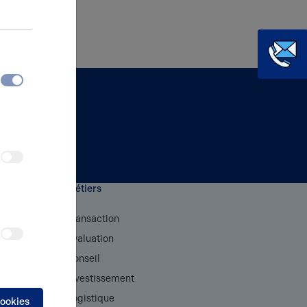
Métiers
rthur
Transaction
Evaluation
s
Conseil
ires
Investissement
Logistique
cookies