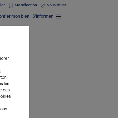
ler
Ma sélection
Nous situer
onfier mon bien
S'informer
iorer
t
uton
s les
e cas
ookies
vous