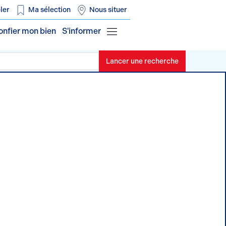
ler
Ma sélection
Nous situer
onfier mon bien
S'informer
Lancer une recherche