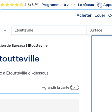
(5)
4.6/5
Programmes à venir
Le réseau
Appe
Acheter
Louer
C
ion de Bureaux | Etoutteville
x | Etoutteville
 à Etoutteville ci-dessous
Agrandir la carte