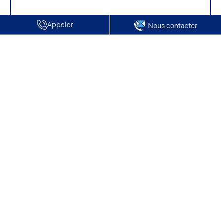
Appeler
Nous contacter
Accueil
Bureaux en location
Seine-Maritime
Nos offres du bureaux en location à Charleval
Nos offres du bureaux en location à
Charleval
Pour vous développer, vous êtes à la recherche d'une ou
plusieurs offres de Location pour un Bureaux à Charleval ?