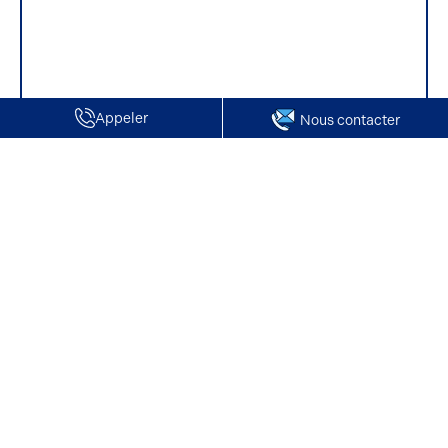
Appeler
Nous contacter
Accueil
Bureaux en location
Seine-Maritime
Nos offres de bureaux en location à Belbeuf
Nos offres de bureaux en location à Belbeuf