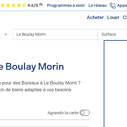
(5)
4.6/5
Programmes à venir
Le réseau
Appe
Acheter
Louer
C
aux | Le Boulay Morin
 pour des Bureaux à Le Boulay Morin ?
on de biens adaptée à vos besoins
Agrandir la carte