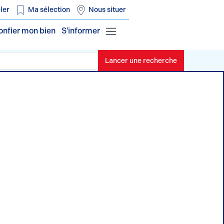
ler
Ma sélection
Nous situer
onfier mon bien
S'informer
Lancer une recherche